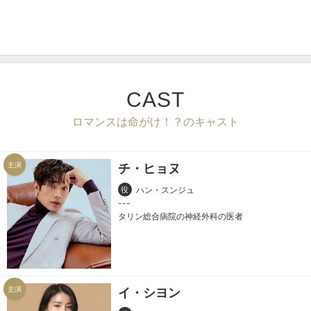
CAST
ロマンスは命がけ！？のキャスト
主演
チ・ヒョヌ
役
ハン・スンジュ
タリン総合病院の神経外科の医者
主演
イ・シヨン