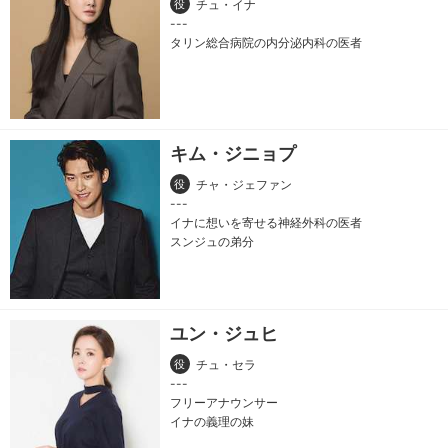
役
チュ・イナ
タリン総合病院の内分泌内科の医者
キム・ジニョプ
役
チャ・ジェファン
イナに想いを寄せる神経外科の医者
スンジュの弟分
ユン・ジュヒ
役
チュ・セラ
フリーアナウンサー
イナの義理の妹