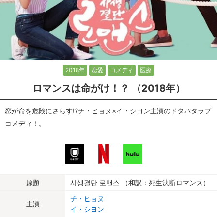
2018年
恋愛
コメディ
医療
ロマンスは命がけ！？ （2018年）
恋が命を危険にさらす!?チ・ヒョヌ×イ・シヨン主演のドタバタラブ
コメディ！。
原題
사생결단 로맨스 （和訳：死生決断ロマンス）
チ・ヒョヌ
主演
イ・シヨン