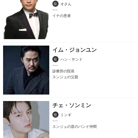
役
オさん
イナの患者
イム・ジョンユン
役
ハン・サンド
診療所の院長
スンジュの父親
チェ・ソンミン
役
ミンギ
スンジュの昔のバンド仲間