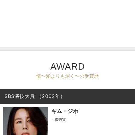
AWARD
情〜愛よりも深く〜の受賞歴
SBS演技大賞
（2002年）
キム・ジホ
・優秀賞