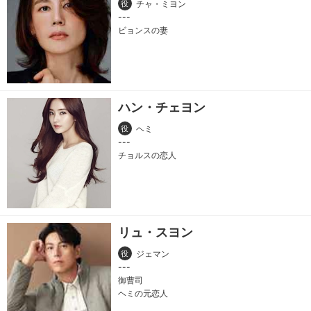
役
チャ・ミヨン
ビョンスの妻
ハン・チェヨン
役
ヘミ
チョルスの恋人
リュ・スヨン
役
ジェマン
御曹司
ヘミの元恋人