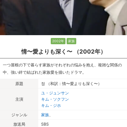
2002年
家族
情〜愛よりも深く〜 （2002年）
一つ屋根の下で暮らす家族がそれぞれの悩みを抱え、複雑な関係の
中、強い絆で結ばれた家族愛を描いたドラマ。
原題
정 （和訳：情〜愛よりも深く〜）
ユ・ジュンサン
主演
キム・ソクフン
キム・ジホ
ジャンル
家族
、
放送局
SBS