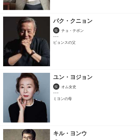
パク・クニョン
役
チョ・テボン
ビョンスの父
ユン・ヨジョン
役
オム女史
ミヨンの母
キル・ヨンウ