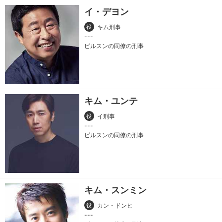
イ・デヨン
役
キム刑事
ピルスンの同僚の刑事
キム・ユンテ
役
イ刑事
ピルスンの同僚の刑事
キム・スンミン
役
カン・ドンヒ