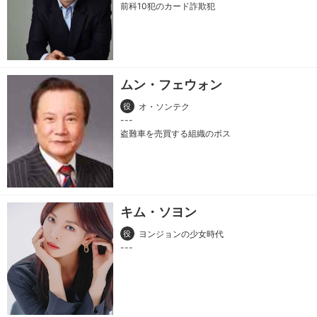
前科10犯のカード詐欺犯
ムン・フェウォン
役
オ・ソンテク
盗難車を売買する組織のボス
キム・ソヨン
役
ヨンジョンの少女時代