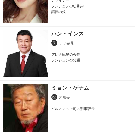
デザイナー
ソンジュンの幼馴染
議員の娘
ハン・インス
役
チャ会長
アレナ観光の会長
ソンジュンの父親
ミョン・ゲナム
役
オ班長
ピルスンの上司の刑事班長