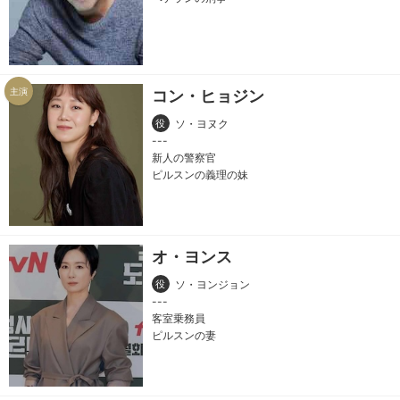
主演
コン・ヒョジン
役
ソ・ヨヌク
新人の警察官
ピルスンの義理の妹
オ・ヨンス
役
ソ・ヨンジョン
客室乗務員
ピルスンの妻