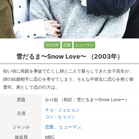
2003年
恋愛
ヒューマン
雪だるま〜Snow Love〜 （2003年）
幼い頃に両親を事故で亡くし姉と二人で暮らしてきた女子高生が、
姉の結婚相手に恋心を寄せてしまう。そんな中彼女に恋心を抱く御
曹司。果たして恋の行方は。
原題
눈사람 （和訳：雪だるま〜Snow Love〜）
チョ・ジェヒョン
主演
コン・ヒョジン
ジャンル
恋愛
、
ヒューマン
、
放送局
MBC