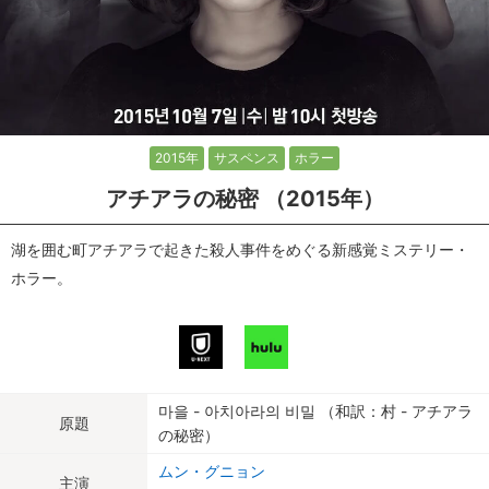
2015年
サスペンス
ホラー
アチアラの秘密 （2015年）
湖を囲む町アチアラで起きた殺人事件をめぐる新感覚ミステリー・
ホラー。
마을 - 아치아라의 비밀 （和訳：村 - アチアラ
原題
の秘密）
ムン・グニョン
主演