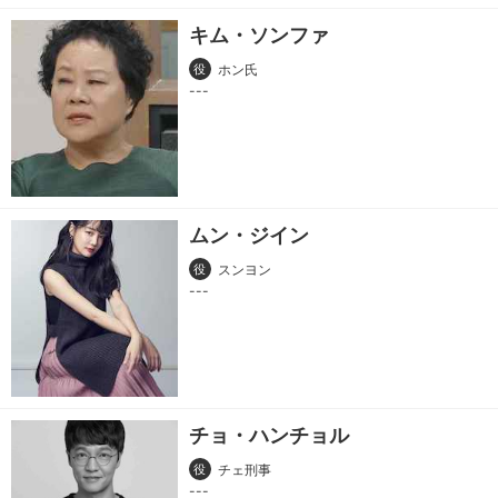
キム・ソンファ
役
ホン氏
ムン・ジイン
役
スンヨン
チョ・ハンチョル
役
チェ刑事