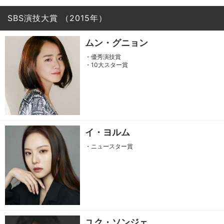
SBS演技大賞
（2015年）
ムン・グニョン
・優秀演技賞
・10大スター賞
イ・ヨルム
・ニュースター賞
ユク・ソンジェ