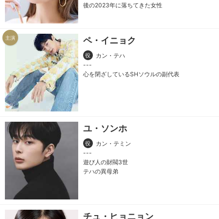
後の2023年に落ちてきた女性
主演
ペ・イニョク
役
カン・テハ
心を閉ざしているSHソウルの副代表
ユ・ソンホ
役
カン・テミン
遊び人の財閥3世
テハの異母弟
チュ・ヒョニョン