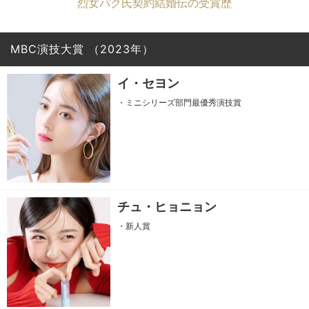
烈女パク氏契約結婚伝の受賞歴
MBC演技大賞
（2023年）
イ・セヨン
・ミニシリーズ部門最優秀演技賞
チュ・ヒョニョン
・新人賞