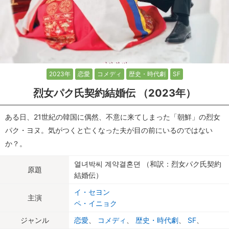
2023年
恋愛
コメディ
歴史・時代劇
SF
烈女パク氏契約結婚伝 （2023年）
ある日、21世紀の韓国に偶然、不意に来てしまった「朝鮮」の烈女
パク・ヨヌ。気がつくと亡くなった夫が目の前にいるのではない
か？。
열녀박씨 계약결혼뎐 （和訳：烈女パク氏契約
原題
結婚伝）
イ・セヨン
主演
ペ・イニョク
ジャンル
恋愛
、
コメディ
、
歴史・時代劇
、
SF
、