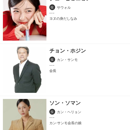
役
サウォル
ヨヌの身だしなみ
チョン・ホジン
役
カン・サンモ
会長
ソン・ソマン
役
カン・ヘリョン
カン·サンモ会長の娘