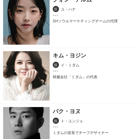
役
ユ・ハナ
SHソウルマーケティングチームの代理
キム・ヨジン
役
イ・ミダム
韓服会社「ミダム」の代表
パク・ヨヌ
役
ト・ユンジェ
ミダムの室長でチーフデザイナー