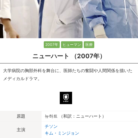
2007年
ヒューマン
医療
ニューハート （2007年）
大学病院の胸部外科を舞台に、医師たちの奮闘や人間関係を描いた
メディカルドラマ。
原題
뉴하트 （和訳：ニューハート）
チソン
主演
キム・ミンジョン