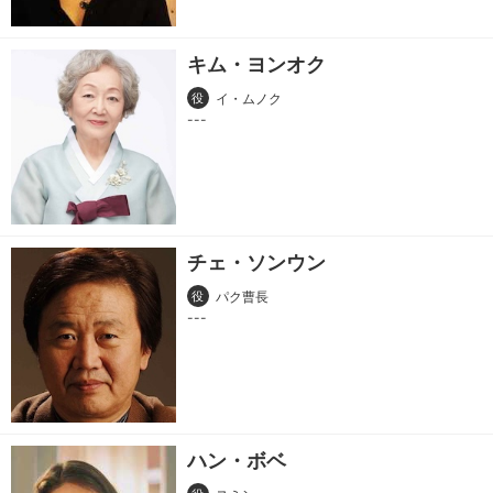
キム・ヨンオク
役
イ・ムノク
チェ・ソンウン
役
パク曹長
ハン・ボベ