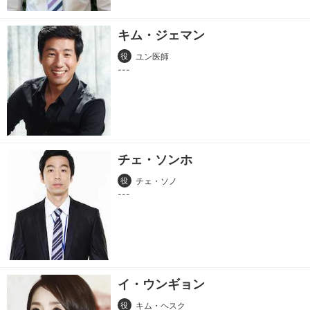
キム・ジェマン
役
ユン医師
チェ・ソンホ
役
チェ・ソノ
イ・ウンギョン
役
キム・ヘスク