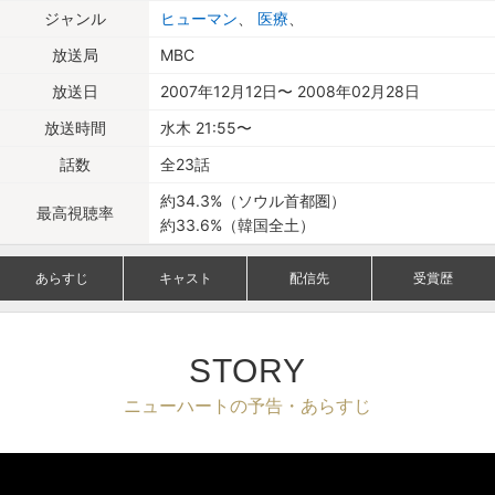
ジャンル
ヒューマン
、
医療
、
放送局
MBC
放送日
2007年12月12日〜 2008年02月28日
放送時間
水木 21:55〜
話数
全23話
約34.3%（ソウル首都圏）
最高視聴率
約33.6%（韓国全土）
あらすじ
キャスト
配信先
受賞歴
STORY
ニューハートの予告・あらすじ