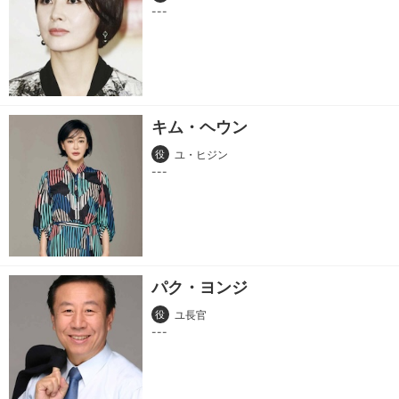
キム・ヘウン
役
ユ・ヒジン
パク・ヨンジ
役
ユ長官