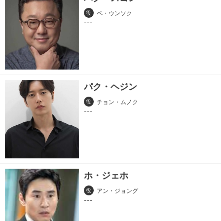
役
ペ・ウンソク
パク・ヘジン
役
チョン・ムノク
ホ・ジェホ
役
アン・ジョング