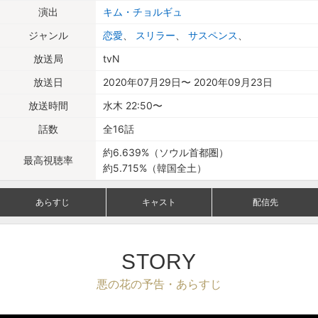
演出
キム・チョルギュ
ジャンル
恋愛
、
スリラー
、
サスペンス
、
放送局
tvN
放送日
2020年07月29日〜 2020年09月23日
放送時間
水木 22:50〜
話数
全16話
約6.639%（ソウル首都圏）
最高視聴率
約5.715%（韓国全土）
あらすじ
キャスト
配信先
STORY
悪の花の予告・あらすじ