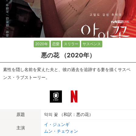
2020年
恋愛
スリラー
サスペンス
悪の花 （2020年）
素性を隠し名前を変えた夫と、彼の過去を追跡する妻を描くサスペ
ンス・ラブストーリー。
原題
악의 꽃 （和訳：悪の花）
イ・ジュンギ
主演
ムン・チェウォン