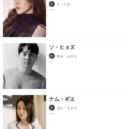
役
ト・ヘス
ソ・ヒョヌ
役
キム・ムジン
ナム・ギエ
役
コン・ミジャ