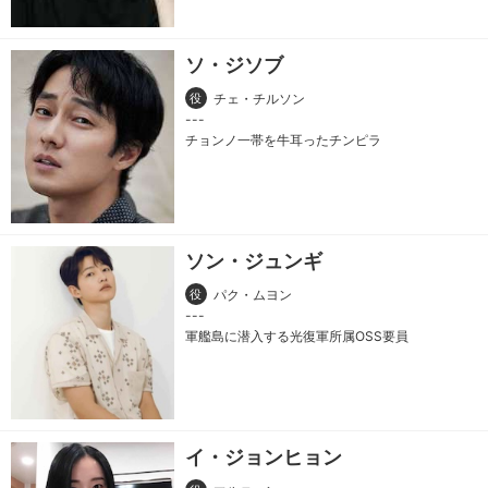
ソ・ジソブ
役
チェ・チルソン
チョンノ一帯を牛耳ったチンピラ
ソン・ジュンギ
役
パク・ムヨン
軍艦島に潜入する光復軍所属OSS要員
イ・ジョンヒョン