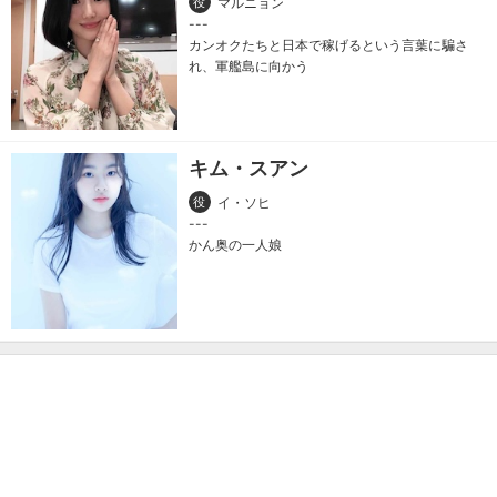
役
マルニョン
カンオクたちと日本で稼げるという言葉に騙さ
れ、軍艦島に向かう
キム・スアン
役
イ・ソヒ
かん奥の一人娘