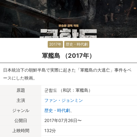
2017年
歴史・時代劇
軍艦島 （2017年）
日本統治下の朝鮮半島で実際に起きた「軍艦島の大逃亡」事件をベ
ースにした映画。
原題
군함도 （和訳：軍艦島）
主演
ファン・ジョンミン
ジャンル
歴史・時代劇
、
公開日
2017年07月26日〜
上映時間
132分