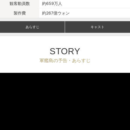
観客動員数
約659万人
製作費
約267億ウォン
あらすじ
キャスト
STORY
軍艦島の予告・あらすじ