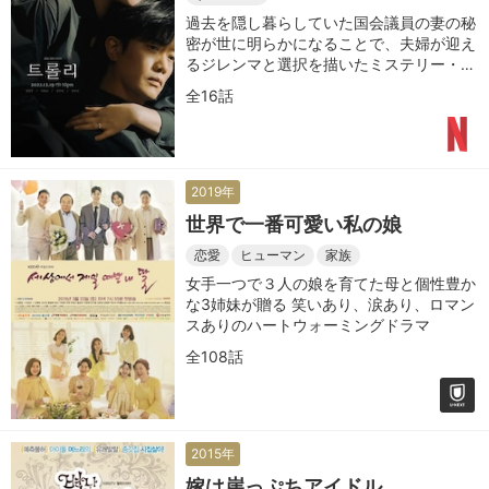
過去を隠し暮らしていた国会議員の妻の秘
密が世に明らかになることで、夫婦が迎え
るジレンマと選択を描いたミステリー・サ
スペンス
全16話
2019年
世界で一番可愛い私の娘
恋愛
ヒューマン
家族
女手一つで３人の娘を育てた母と個性豊か
な3姉妹が贈る 笑いあり、涙あり、ロマン
スありのハートウォーミングドラマ
全108話
2015年
嫁は崖っぷちアイドル