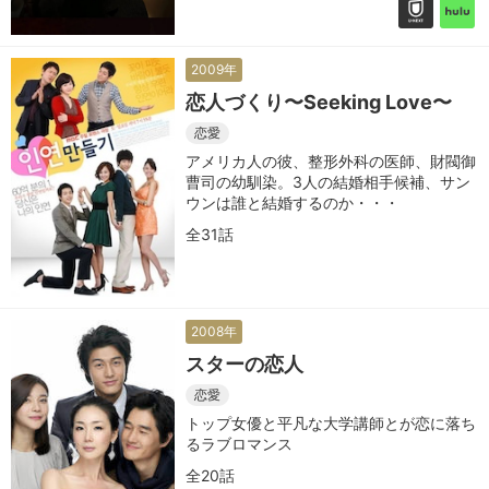
2009年
恋人づくり〜Seeking Love〜
恋愛
アメリカ人の彼、整形外科の医師、財閥御
曹司の幼馴染。3人の結婚相手候補、サン
ウンは誰と結婚するのか・・・
全31話
2008年
スターの恋人
恋愛
トップ女優と平凡な大学講師とが恋に落ち
るラブロマンス
全20話