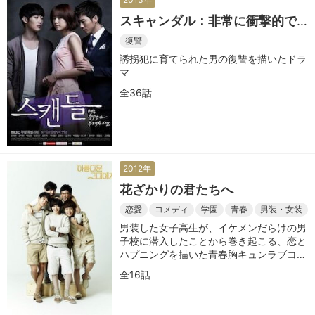
スキャンダル：非常に衝撃的で
不道徳な事件
復讐
誘拐犯に育てられた男の復讐を描いたドラ
マ
全36話
2012年
花ざかりの君たちへ
恋愛
コメディ
学園
青春
男装・女装
男装した女子高生が、イケメンだらけの男
子校に潜入したことから巻き起こる、恋と
ハプニングを描いた青春胸キュンラブコメ
ディ
全16話