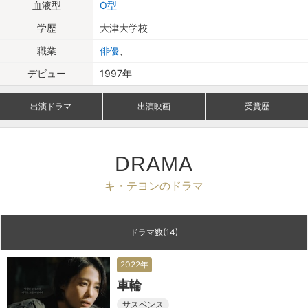
血液型
O型
学歴
大津大学校
職業
俳優
、
デビュー
1997年
出演ドラマ
出演映画
受賞歴
DRAMA
キ・テヨンのドラマ
ドラマ数(14)
2022年
車輪
サスペンス