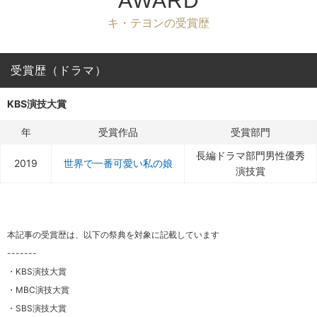
AWARD
キ・テヨンの受賞歴
受賞歴（ドラマ）
KBS演技大賞
年
受賞作品
受賞部門
長編ドラマ部門男性優秀
2019
世界で一番可愛い私の娘
演技賞
本記事の受賞歴は、以下の祭典を対象に記載しています
-------
・KBS演技大賞
・MBC演技大賞
・SBS演技大賞