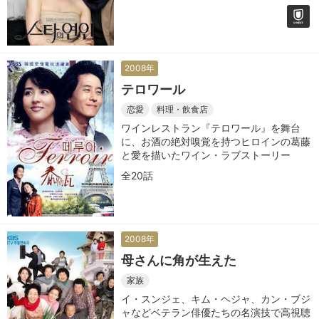
2008年
テロワール
恋愛
料理・飲食店
ワインレストラン『テロワール』を舞台
に、お酒の絶対嗅覚を持つヒロインの葛藤
と愛を描いたワイン・ラブストーリー
全20話
2008年
母さんに角が生えた
家族
イ・スンジェ、キム・ヘジャ、カン・ブジ
ャなどベテラン俳優たちの名演技で高視聴