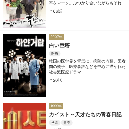
率をマーク。ぶつかり合いながらもそれぞ
れが成長し愛情を育んでいくホームドラマ
全66話
2007年
白い巨塔
医療
韓国の医学界を背景に、病院の内幕、医者
間の競争、医療事故などを中心に描かれた
社会派医療ドラマ
全20話
1999年
カイスト～天才たちの青春日記
～
学園
青春