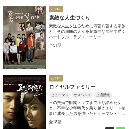
2011年
素敵な人生づくり
素敵な人生を送るために四苦八苦する家族
と、その周囲の人々を刺激的な展開で描く
ハートフル・ラブストーリー
全51話
2011年
ロイヤルファミリー
ヒューマン
サスペンス
上流階級
玉の輿婚で財閥トップまで上り詰めた女
と、不幸な少年時代を乗り越えエリート検
事に成長した男を描いたヒューマン・サス
ペンス
全18話