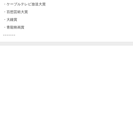
・ケーブルテレビ放送大賞
・百想芸術大賞
・大鐘賞
・青龍映画賞
-------