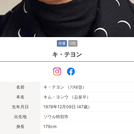
俳優
O型
キ・テヨン
名前
キ・テヨン （기태영）
本名
キム・ヨンウ （김용우）
生年月日
1978年12月09日 (47歳）
出生地
ソウル特別市
身長
179cm