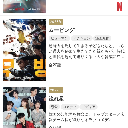
2023年
ムービング
ヒューマン
アクション
漫画原作
超能力を隠して生きる子どもたちと、つら
い過去を秘めて生きてきた親たちが、時代
と世代を超えて迫りくる巨大な脅威に立ち
向かう超能力ヒューマン・アクションシリ
全20話
ーズ
2022年
流れ星
恋愛
コメディ
メディア
韓国の芸能界を舞台に、トップスターと広
報チーム長が織りなすラブコメディ
全16話