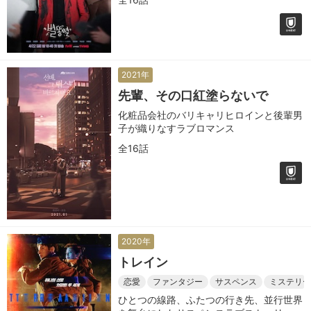
2021年
先輩、その口紅塗らないで
化粧品会社のバリキャリヒロインと後輩男
子が織りなすラブロマンス
全16話
2020年
トレイン
恋愛
ファンタジー
サスペンス
ミステリー
ひとつの線路、ふたつの行き先、並行世界