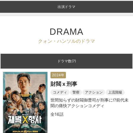
出演ドラマ
DRAMA
クォン・ハンソルのドラマ
ドラマ数(7)
2024年
財閥 x 刑事
コメディ
警察
アクション
上流階級
世間知らずの財閥御曹司が刑事に!?前代未
聞の痛快アクションコメディ
全16話