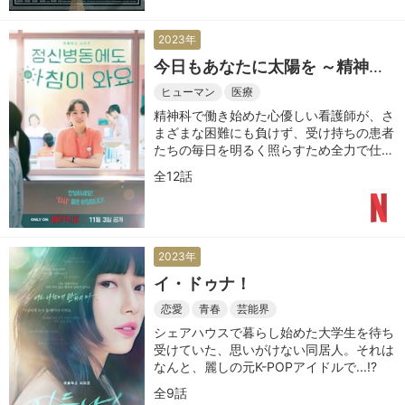
2023年
今日もあなたに太陽を ～精神科
ナースのダイアリー～
ヒューマン
医療
精神科で働き始めた心優しい看護師が、さ
まざまな困難にも負けず、受け持ちの患者
たちの毎日を明るく照らすため全力で仕事
に取り組む姿を描く
全12話
2023年
イ・ドゥナ！
恋愛
青春
芸能界
シェアハウスで暮らし始めた大学生を待ち
受けていた、思いがけない同居人。それは
なんと、麗しの元K-POPアイドルで...!?
全9話