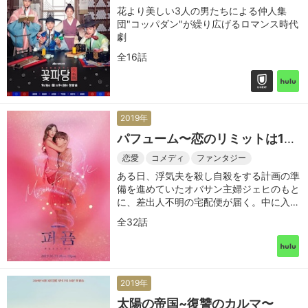
花より美しい3人の男たちによる仲人集
団"コッパダン"が繰り広げるロマンス時代
劇
全16話
2019年
パフューム〜恋のリミットは12
時間〜
恋愛
コメディ
ファンタジー
ある日、浮気夫を殺し自殺をする計画の準
備を進めていたオバサン主婦ジェヒのもと
に、差出人不明の宅配便が届く。中に入っ
ていた香水をつけると突然、17年前のモデ
全32話
ルを目指していた頃の美しい姿に大変身！
驚いたジェヒは、この得体のしれない奇跡
と香水の謎を解くために家出を決意する
2019年
太陽の帝国~復讐のカルマ〜