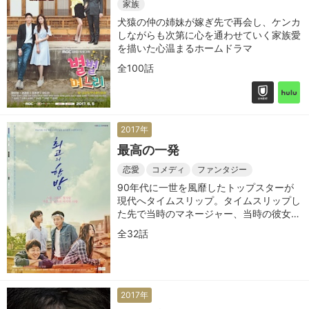
姉妹～
家族
犬猿の仲の姉妹が嫁ぎ先で再会し、ケンカ
しながらも次第に心を通わせていく家族愛
を描いた心温まるホームドラマ
全100話
2017年
最高の一発
恋愛
コメディ
ファンタジー
90年代に一世を風靡したトップスターが
現代へタイムスリップ。タイムスリップし
た先で当時のマネージャー、当時の彼女な
どに出会うのだが
全32話
2017年