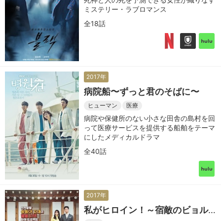
ミステリー・ラブロマンス
全18話
2017年
病院船〜ずっと君のそばに〜
ヒューマン
医療
病院や保健所のない小さな田舎の島村を回
って医療サービスを提供する船舶をテーマ
にしたメディカルドラマ
全40話
2017年
私がヒロイン！～宿敵のビョル