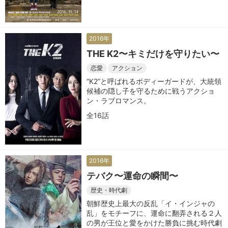
2016年
THE K2〜キミだけを守りたい〜
恋愛
アクション
“K2”と呼ばれるボディーガードが、大統領
候補の隠し子を守るために戦うアクショ
ン・ラブロマンス。
全16話
2016年
テバク〜運命の瞬間〜
歴史・時代劇
朝鮮歴史上最大の反乱「イ・インジャの
乱」をモチーフに、運命に翻弄される２人
の男が王位と愛をかけた勝負に挑む時代劇