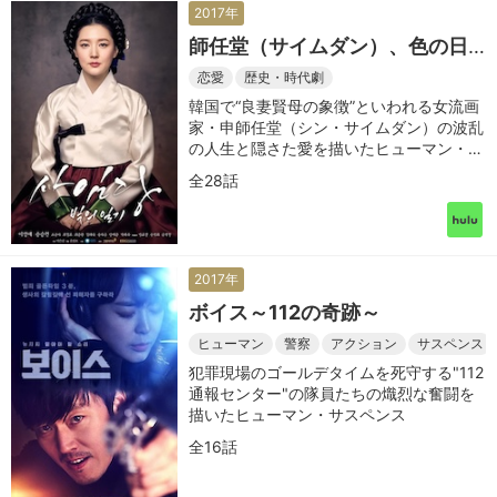
2017年
師任堂（サイムダン）、色の日
記
恋愛
歴史・時代劇
韓国で“良妻賢母の象徴”といわれる女流画
家・申師任堂（シン・サイムダン）の波乱
の人生と隠さた愛を描いたヒューマン・ロ
マンス時代劇
全28話
2017年
ボイス～112の奇跡～
ヒューマン
警察
アクション
サスペンス
犯罪現場のゴールデタイムを死守する"112
通報センター"の隊員たちの熾烈な奮闘を
描いたヒューマン・サスペンス
全16話