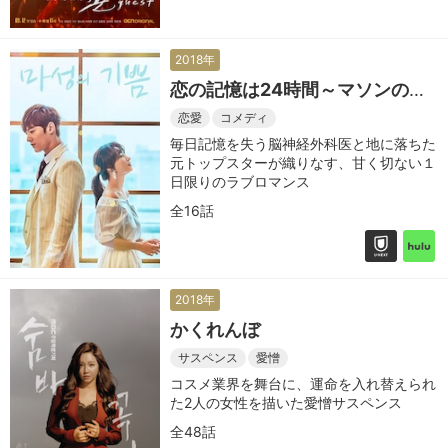
2018年
恋の記憶は24時間～マソンの喜
び～
恋愛
コメディ
毎日記憶を失う脳神経外科医と地に落ちた
元トップスターが織りなす、甘く切ない１
日限りのラブロマンス
全16話
2018年
かくれんぼ
サスペンス
愛憎
コスメ業界を舞台に、運命を入れ替えられ
た2人の女性を描いた愛憎サスペンス
全48話