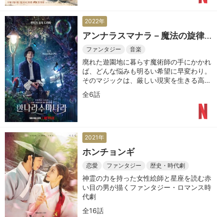
2022年
アンナラスマナラ－魔法の旋律
－
ファンタジー
音楽
廃れた遊園地に暮らす魔術師の手にかかれ
ば、どんな悩みも明るい希望に早変わり。
そのマジックは、厳しい現実を生きる高校
生に、未来を信じる力をくれる。
全6話
2021年
ホンチョンギ
恋愛
ファンタジー
歴史・時代劇
神霊の力を持った女性絵師と星座を読む赤
い目の男が描くファンタジー・ロマンス時
代劇
全16話