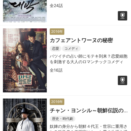
全24話
2016年
カフェアントワーヌの秘密
恋愛
コメディ
バツイチの占い師にモテキ到来？恋愛細胞
を刺激する大人のロマンチックコメディ
全16話
2016年
チャン・ヨンシル～朝鮮伝説の
科学者～
歴史・時代劇
奴婢の身分から朝鮮４代王・世宗に重用さ