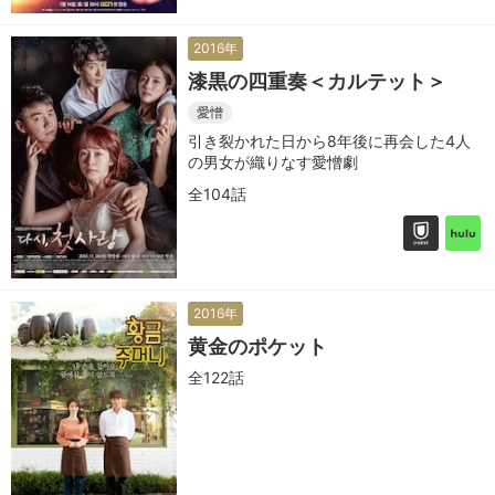
2016年
漆黒の四重奏＜カルテット＞
愛憎
引き裂かれた日から8年後に再会した4人
の男女が織りなす愛憎劇
全104話
2016年
黄金のポケット
全122話