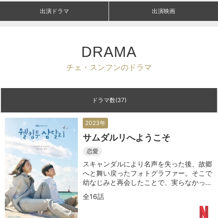
出演ドラマ
出演映画
DRAMA
チェ・スンフンのドラマ
ドラマ数(37)
2023年
サムダルリへようこそ
恋愛
スキャンダルにより名声を失った後、故郷
へと舞い戻ったフォトグラファー。そこで
幼なじみと再会したことで、実らなかった
昔の恋が再び動き出す
全16話