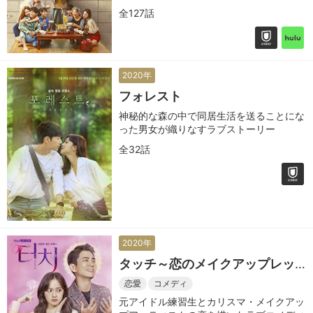
全127話
2020年
フォレスト
神秘的な森の中で同居生活を送ることにな
った男女が織りなすラブストーリー
全32話
2020年
タッチ～恋のメイクアップレッ
スン！～
恋愛
コメディ
元アイドル練習生とカリスマ・メイクアッ