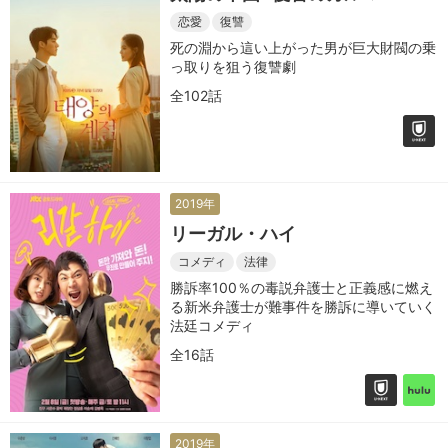
恋愛
復讐
死の淵から這い上がった男が巨大財閥の乗
っ取りを狙う復讐劇
全102話
2019年
リーガル・ハイ
コメディ
法律
勝訴率100％の毒説弁護士と正義感に燃え
る新米弁護士が難事件を勝訴に導いていく
法廷コメディ
全16話
2019年