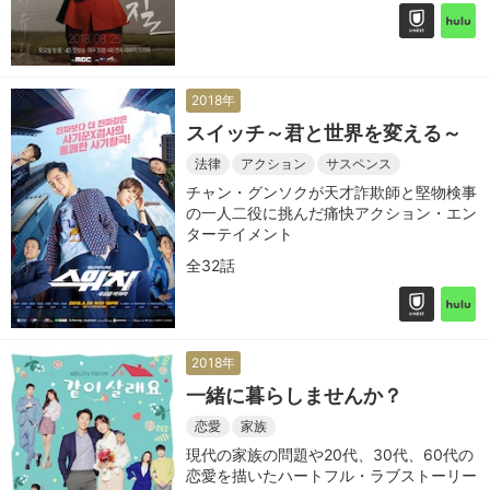
2018年
スイッチ～君と世界を変える～
法律
アクション
サスペンス
チャン・グンソクが天才詐欺師と堅物検事
の一人二役に挑んだ痛快アクション・エン
ターテイメント
全32話
2018年
一緒に暮らしませんか？
恋愛
家族
現代の家族の問題や20代、30代、60代の
恋愛を描いたハートフル・ラブストーリー