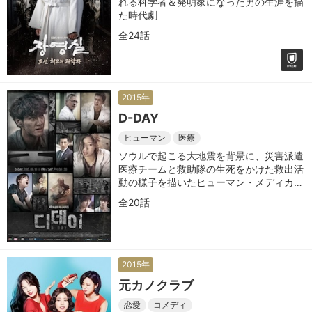
れる科学者＆発明家になった男の生涯を描
た時代劇
全24話
2015年
D-DAY
ヒューマン
医療
ソウルで起こる大地震を背景に、災害派遣
医療チームと救助隊の生死をかけた救出活
動の様子を描いたヒューマン・メディカル
ドラマ
全20話
2015年
元カノクラブ
恋愛
コメディ