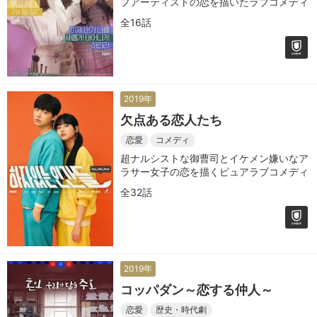
プアーティストの恋を描いたラブコメディ
全16話
2019年
欠点ある恋人たち
恋愛
コメディ
超ナルシストな御曹司とイケメン嫌いなア
ラサー女子の恋を描くピュアラブコメディ
全32話
2019年
コッパダン～恋する仲人～
恋愛
歴史・時代劇