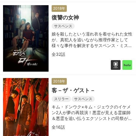
2018年
復讐の女神
サスペンス
娘を殺したという濡れ衣を着せられた女性
が、真犯人を追いながら推理作家として
様々な事件を解決するサスペンス・ミステ
リー
全32話
2018年
客－ザ・ゲスト－
スリラー
サスペンス
キム・ドンウク×キム・ジェウクのイケメ
ン2人が夢の再競演！悪霊が見える霊媒師
＆悪霊を追い払うエクソシストの司祭が悪
魔退治に挑むミステリー・サスペンス！
全16話