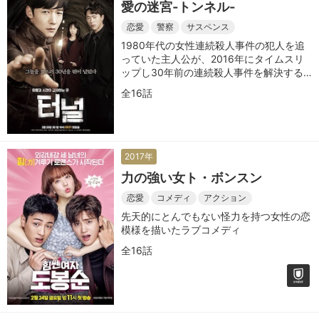
愛の迷宮‐トンネル‐
恋愛
警察
サスペンス
1980年代の女性連続殺人事件の犯人を追
っていた主人公が、2016年にタイムスリ
ップし30年前の連続殺人事件を解決する
姿を描いたサスペンス・ラブストーリー
全16話
2017年
力の強い女ト・ボンスン
恋愛
コメディ
アクション
先天的にとんでもない怪力を持つ女性の恋
模様を描いたラブコメディ
全16話