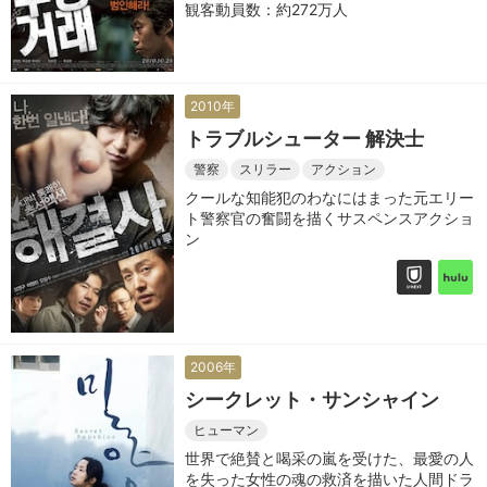
観客動員数：約272万人
に踏み切る
2010年
トラブルシューター 解決士
警察
スリラー
アクション
クールな知能犯のわなにはまった元エリー
ト警察官の奮闘を描くサスペンスアクショ
ン
2006年
シークレット・サンシャイン
ヒューマン
世界で絶賛と喝采の嵐を受けた、最愛の人
を失った女性の魂の救済を描いた人間ドラ