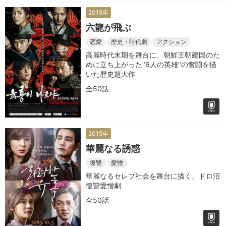
2015年
六龍が飛ぶ
恋愛
歴史・時代劇
アクション
高麗時代末期を舞台に、朝鮮王朝建国のた
めに立ち上がった"6人の英雄"の奮闘を描
いた歴史超大作
全50話
2015年
華麗なる誘惑
復讐
愛憎
華麗なるセレブ社会を舞台に描く、ドロ沼
復讐愛憎劇
全50話