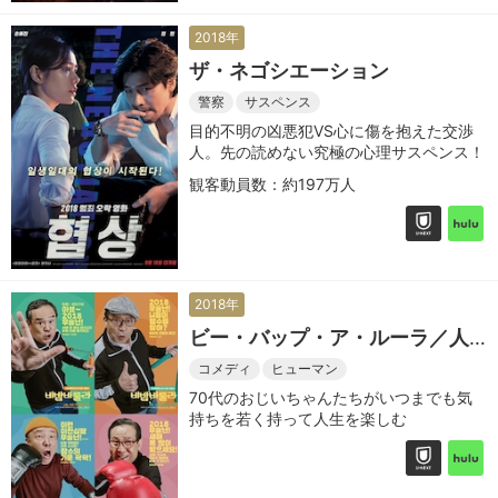
2018年
ザ・ネゴシエーション
警察
サスペンス
目的不明の凶悪犯VS心に傷を抱えた交渉
人。先の読めない究極の心理サスペンス！
観客動員数：約197万人
2018年
ビー・バップ・ア・ルーラ／人
生を楽しむ方法
コメディ
ヒューマン
70代のおじいちゃんたちがいつまでも気
持ちを若く持って人生を楽しむ