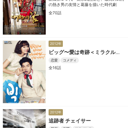
の熱き男の友情と葛藤を描いた時代劇
全70話
2012年
ビッグ〜愛は奇跡＜ミラクル
＞〜
恋愛
コメディ
全16話
2012年
追跡者 チェイサー