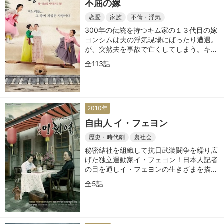
不屈の嫁
恋愛
家族
不倫・浮気
300年の伝統を持つキム家の１３代目の嫁
ヨンシムは夫の浮気現場にばったり遭遇。
が、突然夫を事故で亡くしてしまう。キム
家に残ったヨンシムは新たな道を切り開い
全113話
ていく
2010年
自由人 イ・フェヨン
歴史・時代劇
裏社会
秘密結社を組織して抗日武装闘争を繰り広
げた独立運動家イ・フェヨン！日本人記者
の目を通しイ・フェヨンの生きざまを描く
歴史ドラマ
全5話