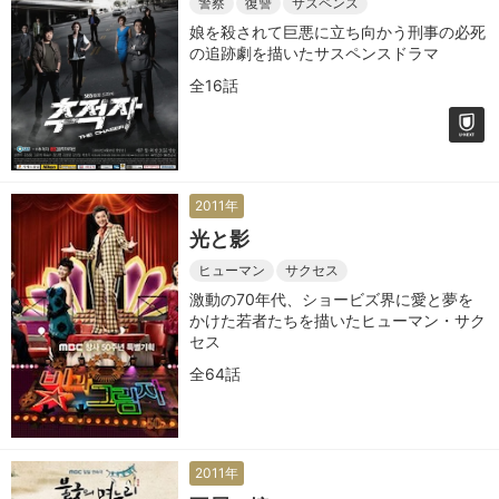
警察
復讐
サスペンス
娘を殺されて巨悪に立ち向かう刑事の必死
の追跡劇を描いたサスペンスドラマ
全16話
2011年
光と影
ヒューマン
サクセス
激動の70年代、ショービズ界に愛と夢を
かけた若者たちを描いたヒューマン・サク
セス
全64話
2011年