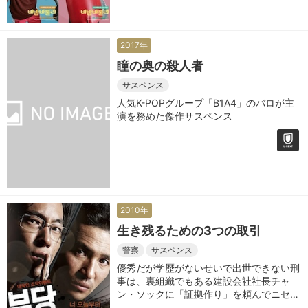
2017年
瞳の奥の殺人者
サスペンス
人気K-POPグループ「B1A4」のバロが主
演を務めた傑作サスペンス
2010年
生き残るための3つの取引
警察
サスペンス
優秀だが学歴がないせいで出世できない刑
事は、裏組織でもある建設会社社長チャ
ン・ソックに「証拠作り」を頼んでニセの
連続殺人事件の容疑者を仕立て、犯人逮捕