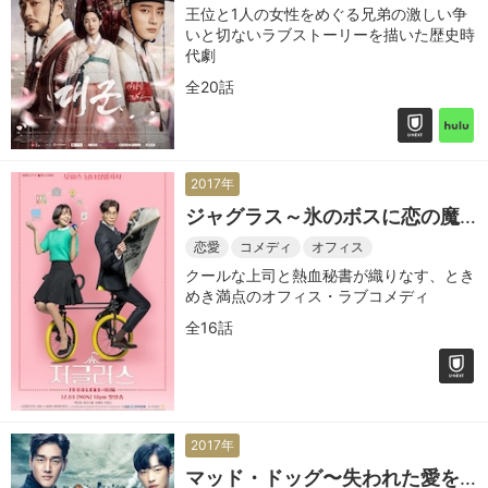
王位と1人の女性をめぐる兄弟の激しい争
いと切ないラブストーリーを描いた歴史時
代劇
全20話
2017年
ジャグラス～氷のボスに恋の魔
法を～
恋愛
コメディ
オフィス
クールな上司と熱血秘書が織りなす、とき
めき満点のオフィス・ラブコメディ
全16話
2017年
マッド・ドッグ〜失われた愛を