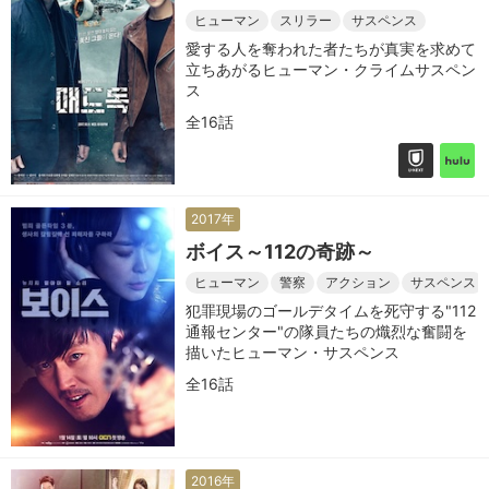
求めて〜
ヒューマン
スリラー
サスペンス
愛する人を奪われた者たちが真実を求めて
立ちあがるヒューマン・クライムサスペン
ス
全16話
2017年
ボイス～112の奇跡～
ヒューマン
警察
アクション
サスペンス
犯罪現場のゴールデタイムを死守する"112
通報センター"の隊員たちの熾烈な奮闘を
描いたヒューマン・サスペンス
全16話
2016年