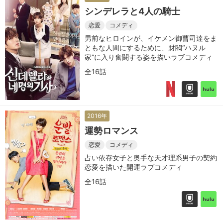
シンデレラと4人の騎士
恋愛
コメディ
男前なヒロインが、イケメン御曹司達をま
ともな人間にするために、財閥“ハヌル
家”に入り奮闘する姿を描いラブコメディ
全16話
2016年
運勢ロマンス
恋愛
コメディ
占い依存女子と奥手な天才理系男子の契約
恋愛を描いた開運ラブコメディ
全16話