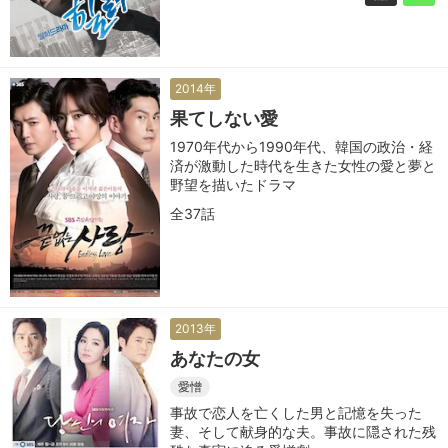
2014年
果てしない愛
1970年代から1990年代、韓国の政治・経
済が激動した時代を生きた女性の愛と夢と
野望を描いたドラマ
全37話
2013年
あなたの女
愛憎
事故で恋人を亡くした男と記憶を失った
妻、そして献身的な夫。事故に隠された残