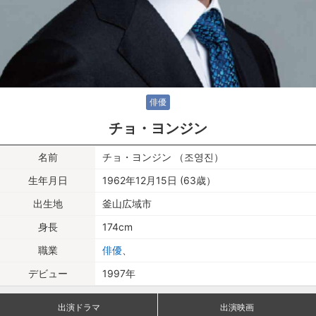
俳優
チョ・ヨンジン
名前
チョ・ヨンジン （조영진）
生年月日
1962年12月15日 (63歳）
出生地
釜山広域市
身長
174cm
職業
俳優
、
デビュー
1997年
出演ドラマ
出演映画