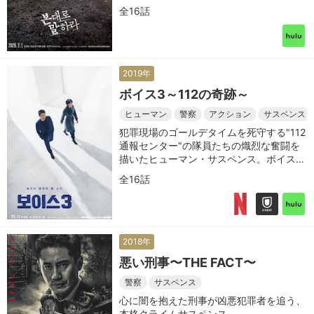
全16話
2019年
ボイス3～112の奇跡～
ヒューマン
警察
アクション
サスペンス
犯罪現場のゴールデタイムを死守する"112
通報センター"の隊員たちの熾烈な奮闘を
描いたヒューマン・サスペンス。ボイスシ
リーズの3シリーズ目
全16話
2018年
悪い刑事〜THE FACT〜
警察
サスペンス
心に闇を抱えた刑事が凶悪犯罪者を追う、
本格クライムサスペンス