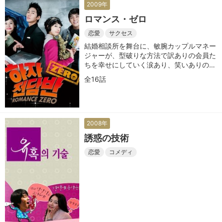
2009年
ロマンス・ゼロ
恋愛
サクセス
結婚相談所を舞台に、敏腕カップルマネー
ジャーが、型破りな方法で訳ありの会員た
ちを幸せにしていく涙あり、笑いありの恋
愛サクセスストーリー
全16話
2008年
誘惑の技術
恋愛
コメディ