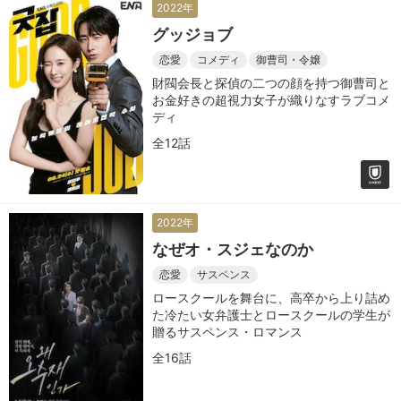
2022年
グッジョブ
恋愛
コメディ
御曹司・令嬢
財閥会長と探偵の二つの顔を持つ御曹司と
お金好きの超視力女子が織りなすラブコメ
ディ
全12話
2022年
なぜオ・スジェなのか
恋愛
サスペンス
ロースクールを舞台に、高卒から上り詰め
た冷たい女弁護士とロースクールの学生が
贈るサスペンス・ロマンス
全16話