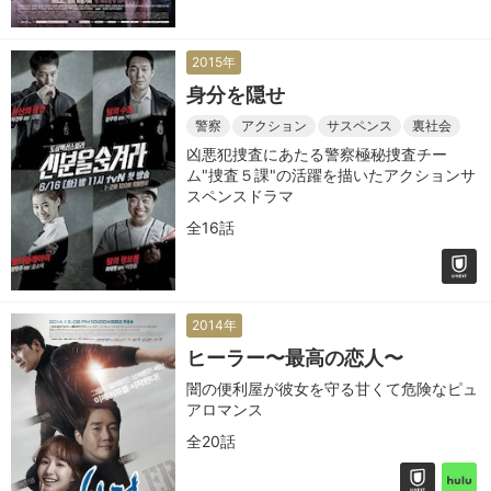
2015年
身分を隠せ
警察
アクション
サスペンス
裏社会
凶悪犯捜査にあたる警察極秘捜査チー
ム"捜査５課"の活躍を描いたアクションサ
スペンスドラマ
全16話
2014年
ヒーラー〜最高の恋人〜
闇の便利屋が彼女を守る甘くて危険なピュ
アロマンス
全20話