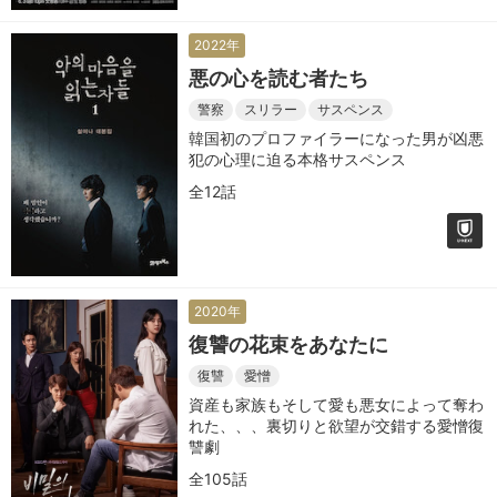
2022年
悪の心を読む者たち
警察
スリラー
サスペンス
韓国初のプロファイラーになった男が凶悪
犯の心理に迫る本格サスペンス
全12話
2020年
復讐の花束をあなたに
復讐
愛憎
資産も家族もそして愛も悪女によって奪わ
れた、、、裏切りと欲望が交錯する愛憎復
讐劇
全105話