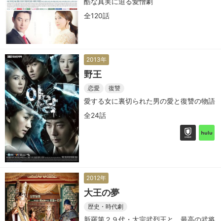
酷な真実に迫る愛憎劇
全120話
2013年
野王
恋愛
復讐
愛する女に裏切られた男の愛と復讐の物語
全24話
2012年
大王の夢
歴史・時代劇
新羅第２９代・太宗武烈王と、最高の武将