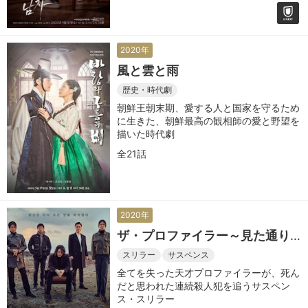
2020年
風と雲と雨
歴史・時代劇
朝鮮王朝末期、愛する人と国家を守るため
に生きた、朝鮮最高の観相師の愛と野望を
描いた時代劇
全21話
2020年
ザ・プロファイラー～見た通り
に話せ～
スリラー
サスペンス
全てを失った天才プロファイラーが、死ん
だと思われた連続殺人犯を追うサスペン
ス・スリラー