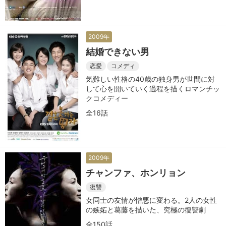
2009年
結婚できない男
恋愛
コメディ
気難しい性格の40歳の独身男が世間に対
して心を開いていく過程を描くロマンチッ
クコメディー
全16話
2009年
チャンファ、ホンリョン
復讐
女同士の友情が憎悪に変わる。2人の女性
の嫉妬と葛藤を描いた、究極の復讐劇
全150話