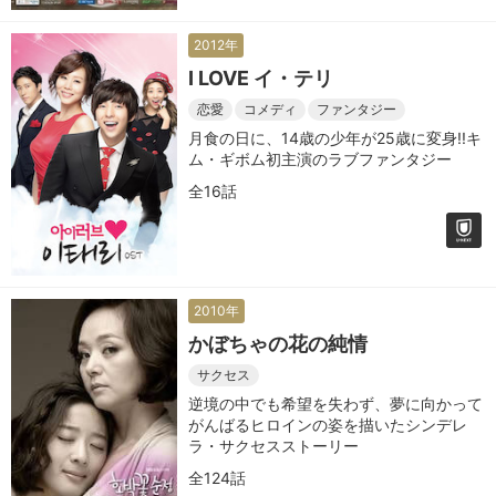
2012年
I LOVE イ・テリ
恋愛
コメディ
ファンタジー
月食の日に、14歳の少年が25歳に変身!!キ
ム・ギボム初主演のラブファンタジー
全16話
2010年
かぼちゃの花の純情
サクセス
逆境の中でも希望を失わず、夢に向かって
がんばるヒロインの姿を描いたシンデレ
ラ・サクセスストーリー
全124話