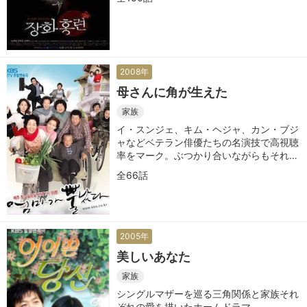
2008年
母さんに角が生えた
家族
イ・スンジェ、キム・ヘジャ、カン・ブジ
ャなどベテラン俳優たちの名演技で高視聴
率をマーク。ぶつかり合いながらもそれぞ
れが成長し愛情を育んでいくホームドラマ
全66話
2005年
美しいあなた
家族
シングルマザーを巡る三角関係と家族それ
ぞれの愛を描いたホームドラマ