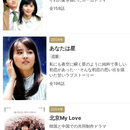
全159話
2004年
あなたは星
恋愛
私にも夜空に瞬く星のように純粋で美しい
初恋があった･･･そんな初恋の思い出を描
いた甘いラブストーリー
全196話
2004年
北京My Love
韓国と中国での共同制作ドラマ