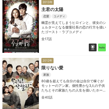
2013年
主君の太陽
恋愛
コメディ
幽霊が見えてしまうヒロインと、彼女のシ
ェルターとなる傲慢社長の恋の行方を描い
たゴースト・ラブコメディ
全17話
2012年
限りない愛
家族
80歳を超えても自分の金は自分で稼ぐが
モットーのアン家。個性豊かな3人の子供
たちとその家族たちの人生を描いたホーム
ドラマ
全40話