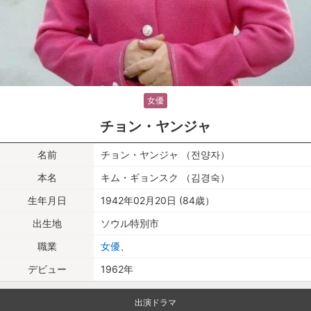
女優
チョン・ヤンジャ
名前
チョン・ヤンジャ （전양자）
本名
キム・ギョンスク （김경숙）
生年月日
1942年02月20日 (84歳）
出生地
ソウル特別市
職業
女優
、
デビュー
1962年
出演ドラマ