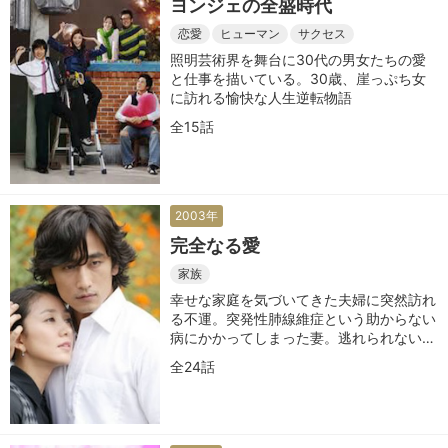
ヨンジェの全盛時代
恋愛
ヒューマン
サクセス
照明芸術界を舞台に30代の男女たちの愛
と仕事を描いている。30歳、崖っぷち女
に訪れる愉快な人生逆転物語
全15話
2003年
完全なる愛
家族
幸せな家庭を気づいてきた夫婦に突然訪れ
る不運。突発性肺線維症という助からない
病にかかってしまった妻。逃れられない運
命を前に描かれる夫婦の愛の形
全24話