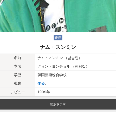
俳優
ナム・スンミン
名前
ナム・スンミン （남승민）
本名
クォン・ヨンチョル （권용철）
学歴
韓国芸術総合学校
職業
俳優
、
デビュー
1999年
出演ドラマ