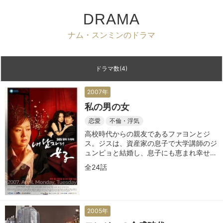
DRAMA
ナム・スンミンのドラマ
ドラマ数(4)
2007年
私の男の女
恋愛
不倫・浮気
高校時代からの親友であるファヨンとジ
ス。ジスは、資産家の息子で大学講師のジ
ュンピョと結婚し、息子にも恵まれ幸せに
暮らしていた。ファヨンは、アメリカで結
全24話
婚したが子供ができず夫が自殺し、ソウル
に戻ってきていた。心優しいジスは、ファ
ヨンを気の毒に思い世話をすることに。
そんな中、ファヨンはジスの夫と不倫関係
に陥ってしまう。
2005年