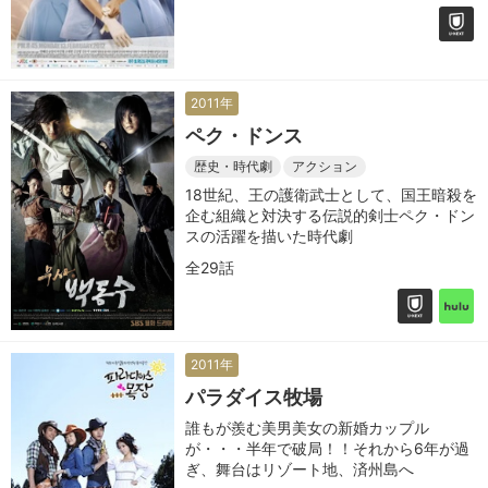
2011年
ペク・ドンス
歴史・時代劇
アクション
18世紀、王の護衛武士として、国王暗殺を
企む組織と対決する伝説的剣士ペク・ドン
スの活躍を描いた時代劇
全29話
2011年
パラダイス牧場
誰もが羨む美男美女の新婚カップル
が・・・半年で破局！！それから6年が過
ぎ、舞台はリゾート地、済州島へ