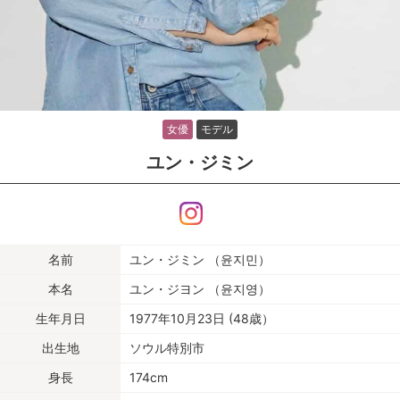
女優
モデル
ユン・ジミン
名前
ユン・ジミン （윤지민）
本名
ユン・ジヨン （윤지영）
生年月日
1977年10月23日 (48歳）
出生地
ソウル特別市
身長
174cm