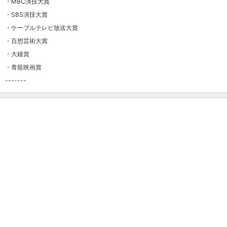
・MBC演技大賞
・SBS演技大賞
・ケーブルテレビ放送大賞
・百想芸術大賞
・大鐘賞
・青龍映画賞
-------