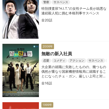
警察
サスペンス
特別捜査班“H.I.T.”の女性チーム長が凶悪な
連続殺人犯に挑む本格刑事サスペンス
全20話
2006年
無敵の新入社員
恋愛
コメディ
アクション
サスペンス
大企業の就職に失敗したものの、幾つもの
偶然が重なり国家機密情報局に就職するこ
とになったチェ・ガン。厳しい上司と対立
しながら、企業スパイアリスの正体を突き
全16話
止めるべく奮闘する姿を描いたドラマ
1999年