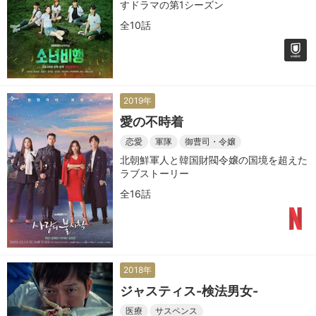
すドラマの第1シーズン
全10話
2019年
愛の不時着
恋愛
軍隊
御曹司・令嬢
北朝鮮軍人と韓国財閥令嬢の国境を超えた
ラブストーリー
全16話
2018年
ジャスティス-検法男女-
医療
サスペンス