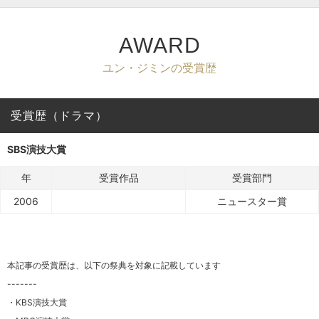
AWARD
ユン・ジミンの受賞歴
受賞歴（ドラマ）
SBS演技大賞
年
受賞作品
受賞部門
2006
ニュースター賞
本記事の受賞歴は、以下の祭典を対象に記載しています
-------
・KBS演技大賞