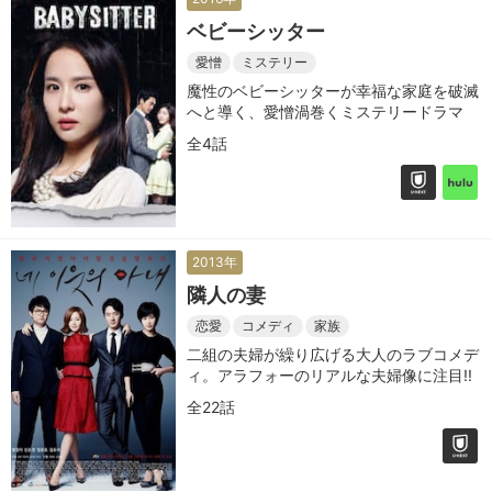
ベビーシッター
愛憎
ミステリー
魔性のベビーシッターが幸福な家庭を破滅
へと導く、愛憎渦巻くミステリードラマ
全4話
2013年
隣人の妻
恋愛
コメディ
家族
二組の夫婦が繰り広げる大人のラブコメデ
ィ。アラフォーのリアルな夫婦像に注目!!
全22話