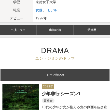
学歴
東徳女子大学
職業
女優
、
モデル
、
デビュー
1997年
出演ドラマ
出演映画
受賞歴
DRAMA
ユン・ジミンのドラマ
ドラマ数(20)
2022年
少年非行 シーズン1
裏社会
10代の少年少女が抱える負の側面を描き出