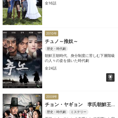
全16話
2010年
チュノ～推奴～
歴史・時代劇
朝鮮王朝時代、身分制度に苦しむ下層階級
の人々の姿を描いた時代劇
全24話
2009年
チョン・ヤギョン 李氏朝鮮王
朝の事件簿
歴史・時代劇
ミステリー