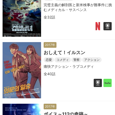
完璧主義の解剖医と新米検事が難事件に挑
むメディカル・サスペンス
全32話
2017年
おしえて！イルスン
恋愛
コメディ
警察
アクション
痛快アクション・ラブコメディ
全40話
2017年
ボイス～112の奇跡～