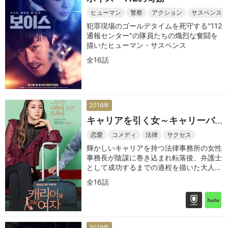
ヒューマン
警察
アクション
サスペンス
犯罪現場のゴールデタイムを死守する"112
通報センター"の隊員たちの熾烈な奮闘を
描いたヒューマン・サスペンス
全16話
2016年
キャリアを引く女～キャリーバ
ッグいっぱいの恋～
恋愛
コメディ
法律
サクセス
輝かしいキャリアを持つ法律事務所の女性
事務長が陰謀に巻き込まれ転落後、弁護士
として成功するまでの過程を描いた大人の
ラブ・サクセスストーリー
全16話
2016年