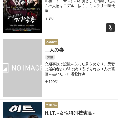
正祖（イ・サン）の右腕として活躍した実
在の人物をモデルに描く、ミステリー時代
劇
全8話
2009年
二人の妻
愛憎
交通事故で記憶を失った男をめぐり、元妻
と婚約者との間で繰り広げられる３人の葛
藤を描いたドロ沼愛憎劇
全120話
2007年
H.I.T. -女性特別捜査官-