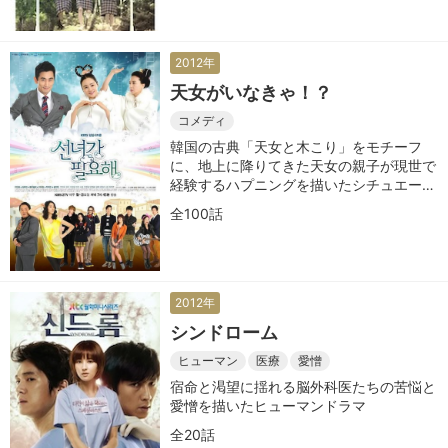
2012年
天女がいなきゃ！？
コメディ
韓国の古典「天女と木こり」をモチーフ
に、地上に降りてきた天女の親子が現世で
経験するハプニングを描いたシチュエーシ
ョン・コメディー
全100話
2012年
シンドローム
ヒューマン
医療
愛憎
宿命と渇望に揺れる脳外科医たちの苦悩と
愛憎を描いたヒューマンドラマ
全20話