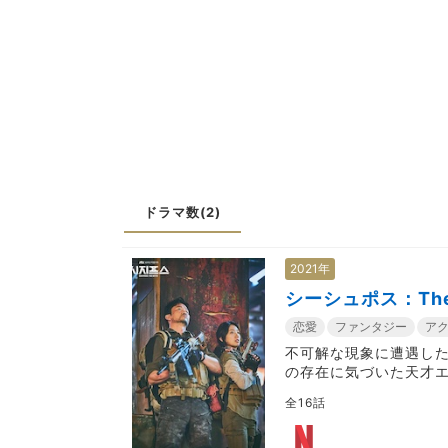
ドラマ数(2)
2021年
シーシュポス：The
恋愛
ファンタジー
ア
不可解な現象に遭遇し
の存在に気づいた天才
という謎の女が目の前に現
全16話