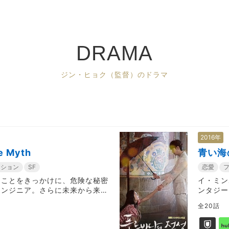
DRAMA
ジン・ヒョク（監督）のドラマ
2016年
 Myth
青い海
クション
SF
恋愛
たことをきっかけに、危険な秘密
イ・ミン
エンジニア。さらに未来から来た
ンタジー
れて...
全20話