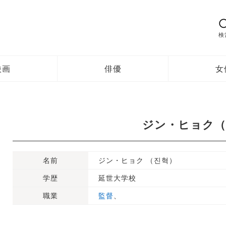
検
映画
俳優
女
ジン・ヒョク（
名前
ジン・ヒョク （진혁）
学歴
延世大学校
職業
監督
、