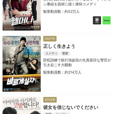
ン番組を題材に描く痛快コメディ
観客動員数：約52万人
2007年
正しく生きよう
コメディ
警察
防犯訓練で銀行強盗役の生真面目な警官が
引き起こす大騒動
観客動員数：約214万人
2004年
彼女を信じないでください