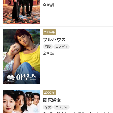
全16話
2004年
フルハウス
恋愛
コメディ
全16話
2003年
窈窕淑女
恋愛
コメディ