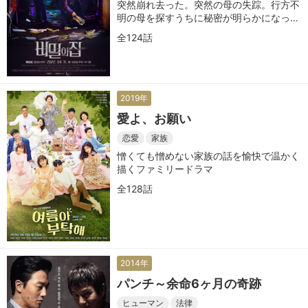
突然崩れ去った。突然の母の失踪。行方不
明の母を探すうちに秘密が明らかになって
いく。 秘密を暴く男VS秘密を守る一族。
全124話
一人の男の運命を揺るがす壮絶な復讐劇
2019年
愛よ、お願い
恋愛
家族
憎くても憎めない家族の話を愉快で温かく
描くファミリードラマ
全128話
2014年
パンチ～余命6ヶ月の奇跡
ヒューマン
法律