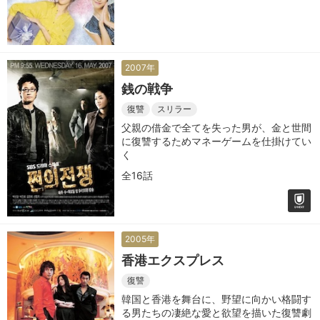
2007年
銭の戦争
復讐
スリラー
父親の借金で全てを失った男が、金と世間
に復讐するためマネーゲームを仕掛けてい
く
全16話
2005年
香港エクスプレス
復讐
韓国と香港を舞台に、野望に向かい格闘す
る男たちの凄絶な愛と欲望を描いた復讐劇