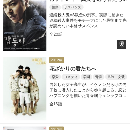
～
警察
サスペンス
連続殺人鬼VS執念の刑事。実際に起きた
連続殺人事件をモチーフにした最後まで先
が読めない本格サスペンス
全20話
2012年
花ざかりの君たちへ
恋愛
コメディ
学園
青春
男装・女装
男装した女子高生が、イケメンだらけの男
子校に潜入したことから巻き起こる、恋と
ハプニングを描いた青春胸キュンラブコメ
ディ
全16話
2012年