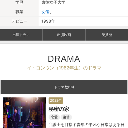
学歴
東徳女子大学
職業
女優
、
デビュー
1998年
出演ドラマ
出演映画
受賞歴
DRAMA
イ・ヨンウン（1982年生）のドラマ
ドラマ数(16)
2022年
秘密の家
恋愛
復讐
弁護士を目指す青年の平凡な日常はある日