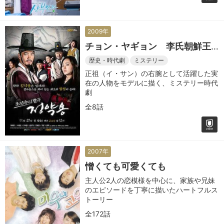
2009年
チョン・ヤギョン 李氏朝鮮王
朝の事件簿
歴史・時代劇
ミステリー
正祖（イ・サン）の右腕として活躍した実
在の人物をモデルに描く、ミステリー時代
劇
全8話
2007年
憎くても可愛くても
主人公2人の恋模様を中心に、家族や兄妹
のエピソードを丁寧に描いたハートフルス
トーリー
全172話