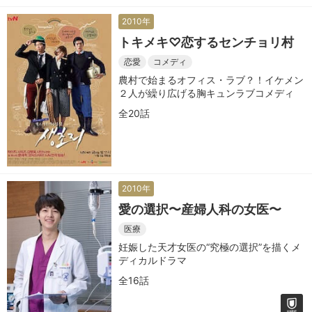
2010年
トキメキ♡恋するセンチョリ村
恋愛
コメディ
農村で始まるオフィス・ラブ？！イケメン
２人が繰り広げる胸キュンラブコメディ
全20話
2010年
愛の選択〜産婦人科の女医〜
医療
妊娠した天才女医の“究極の選択”を描くメ
ディカルドラマ
全16話