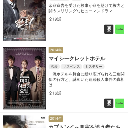
余命宣告を受けた検事が命を懸けて権力と
闘うスリリングなヒューマンドラマ
全19話
2014年
マイシークレットホテル
恋愛
サスペンス
ミステリー
一流ホテルを舞台に繰り広げられる三角関
係の行方と、謎めいた連続殺人事件の真相
は
全16話
2014年
カプトンイ～真実を追う者たち