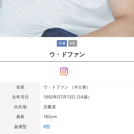
俳優
B型
ウ・ドファン
名前
ウ・ドファン （우도환）
生年月日
1992年07月12日 (34歳）
出生地
京畿道
身長
180cm
血液型
B型