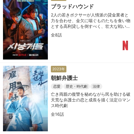
ブラッドハウンド
2人の若きボクサーが人情派の貸金業者と
力を合わせ、金欠に喘ぐものたちを食い物
とする高利貸しを倒すべく、壮大な戦いを
繰り広げる
全8話
2023年
朝鮮弁護士
恋愛
歴史・時代劇
法律
亡き両親の復讐を秘めながら民を助ける破
天荒な弁護士の恋と成長を描く法定ロマン
ス時代劇
全16話