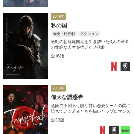
2019年
私の国
歴史・時代劇
アクション
激動の朝鮮建国期を生き抜いた3人の若者
の壮絶な人生を描いた時代劇
全16話
2018年
偉大な誘惑者
危険で予測不可能な甘い恋愛ゲームの罠に
堕ちていく若者たちを描いたラブロマンス
全32話