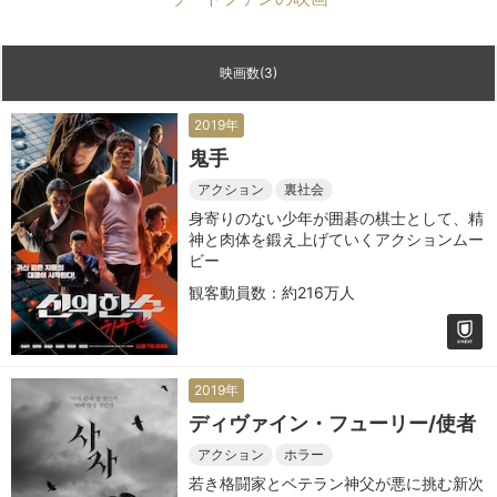
映画数(3)
2019年
鬼手
アクション
裏社会
身寄りのない少年が囲碁の棋士として、精
神と肉体を鍛え上げていくアクションムー
ビー
観客動員数：約216万人
2019年
ディヴァイン・フューリー/使者
アクション
ホラー
若き格闘家とベテラン神父が悪に挑む新次