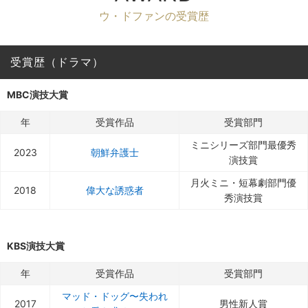
ウ・ドファンの受賞歴
受賞歴（ドラマ）
MBC演技大賞
年
受賞作品
受賞部門
ミニシリーズ部門最優秀
2023
朝鮮弁護士
演技賞
月火ミニ・短幕劇部門優
2018
偉大な誘惑者
秀演技賞
KBS演技大賞
年
受賞作品
受賞部門
マッド・ドッグ〜失われ
2017
男性新人賞