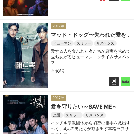
2017年
マッド・ドッグ〜失われた愛を
求めて〜
ヒューマン
スリラー
サスペンス
愛する人を奪われた者たちが真実を求めて
立ちあがるヒューマン・クライムサスペン
ス
全16話
2017年
君を守りたい～SAVE ME～
恋愛
スリラー
サスペンス
インチキ宗教団体から初恋の相手を救出す
べく、4人の男たちが動き出す本格ラブサ