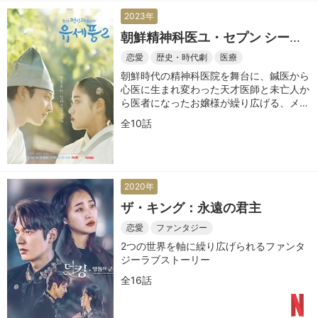
2023年
朝鮮精神科医ユ・セプン シーズ
ン2
恋愛
歴史・時代劇
医療
朝鮮時代の精神科医院を舞台に、鍼医から
心医に生まれ変わった天才医師と未亡人か
ら医者になったお嬢様が繰り広げる、メデ
ィカルラブロマンス時代劇のシーズン2
全10話
2020年
ザ・キング：永遠の君主
恋愛
ファンタジー
2つの世界を軸に繰り広げられるファンタ
ジーラブストーリー
全16話