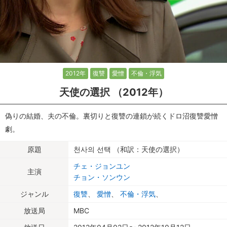
2012年
復讐
愛憎
不倫・浮気
天使の選択 （2012年）
偽りの結婚、夫の不倫。裏切りと復讐の連鎖が続くドロ沼復讐愛憎
劇。
原題
천사의 선택 （和訳：天使の選択）
チェ・ジョンユン
主演
チョン・ソンウン
ジャンル
復讐
、
愛憎
、
不倫・浮気
、
放送局
MBC