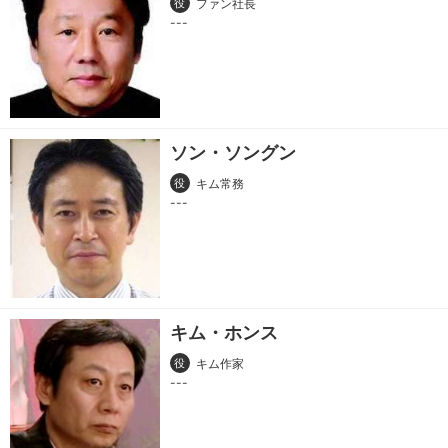
役
ファン社長
ソン・ソングン
役
キム常務
キム・ホンス
役
キム作家