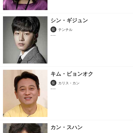
シン・ギジュン
役
テンチル
キム・ビョンオク
役
カリス・カン
カン・スハン