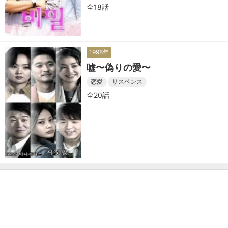
ていく
全18話
1998年
嘘〜偽りの愛〜
恋愛
サスペンス
全20話