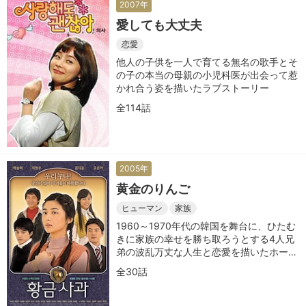
2007年
愛しても大丈夫
恋愛
他人の子供を一人で育てる無名の歌手とそ
の子の本当の母親の小児科医が出会って惹
かれ合う姿を描いたラブストーリー
全114話
2005年
黄金のりんご
ヒューマン
家族
1960～1970年代の韓国を舞台に、ひたむ
きに家族の幸せを勝ち取ろうとする4人兄
弟の波乱万丈な人生と恋愛を描いたホーム
ドラマ
全30話