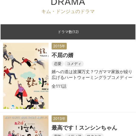
DRAMA
キム・ドンジュのドラマ
ドラマ数(12)
2015年
不屈の婿
恋愛
コメディ
婿への道は波瀾万丈？ワガママ家族が繰り
広げるハートウォーミングラブコメディー
全111話
2013年
最高です！スンシンちゃん