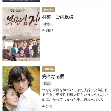
2004年
拝啓、ご両親様
家族
全68話
2003年
完全なる愛
家族
幸せな家庭を気づいてきた夫婦に突然訪れ
る不運。突発性肺線維症という助からない
病にかかってしまった妻。逃れられない運
命を前に描かれる夫婦の愛の形
全24話