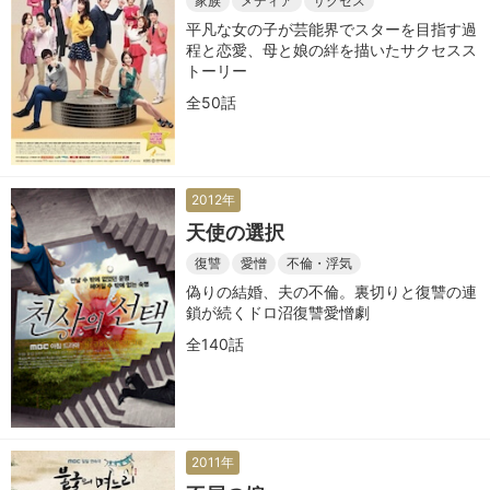
家族
メディア
サクセス
平凡な女の子が芸能界でスターを目指す過
程と恋愛、母と娘の絆を描いたサクセスス
トーリー
全50話
2012年
天使の選択
復讐
愛憎
不倫・浮気
偽りの結婚、夫の不倫。裏切りと復讐の連
鎖が続くドロ沼復讐愛憎劇
全140話
2011年