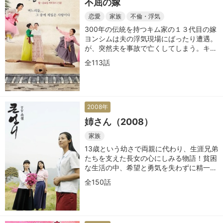
不屈の嫁
恋愛
家族
不倫・浮気
300年の伝統を持つキム家の１３代目の嫁
ヨンシムは夫の浮気現場にばったり遭遇。
が、突然夫を事故で亡くしてしまう。キム
家に残ったヨンシムは新たな道を切り開い
全113話
ていく
2008年
姉さん（2008）
家族
13歳という幼さで両親に代わり、生涯兄弟
たちを支えた長女の心にしみる物語！貧困
な生活の中、希望と勇気を失わずに精一杯
生きてきた姉、そして母親に捧げる感動の
全150話
一作