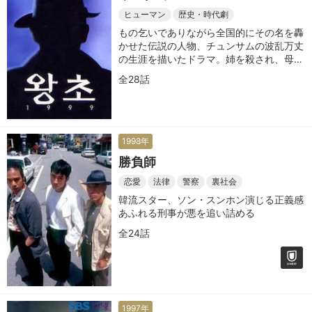
ヒューマン
歴史・時代劇
もの乞いでありながら全国的にその名を轟
かせた伝説の人物、チュンサムの波乱万丈
の生涯を描いたドラマ。姉を殺され、母と
生き別れた少年・チュンサムは、大邱駅前
全28話
の橋の下で暮らす少年・バルカラクの子分
になる
1998年
勝負師
恋愛
法律
警察
裏社会
韓流スター、ソン・スンホン演じる正義感
あふれる刑事が悪を追い詰める
全24話
1997年