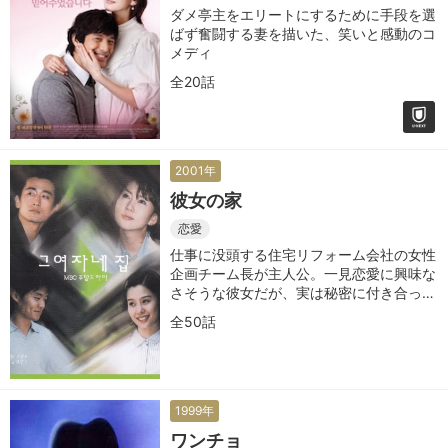
ダメ亭主をエリートにするために手段を選
ばず奮闘する妻を描いた、笑いと感動のコ
メディ
全20話
2001年
彼女の家
恋愛
仕事に没頭する住宅リフォーム会社の女性
企画チーム長が主人公。一見恋愛に興味な
さそうな彼女だが、実は秘密に付き合って
いる恋人が
全50話
1999年
ワンチョ