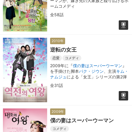
ーマンが、嫁ぎ先の大家族と繰り広げるホ
ームコメディ
全58話
2010年
逆転の女王
恋愛
コメディ
2009年に『
僕の妻はスーパーウーマン
』
を手掛けた脚本
パク・ジウン
、主演
キム・
ナムジュ
による「女王」シリーズの第2弾
全31話
2009年
僕の妻はスーパーウーマン
コメディ