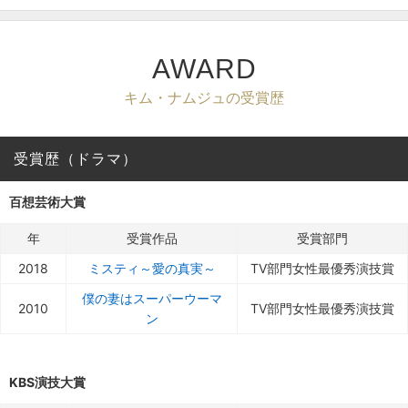
AWARD
キム・ナムジュの受賞歴
受賞歴（ドラマ）
百想芸術大賞
年
受賞作品
受賞部門
2018
ミスティ～愛の真実～
TV部門女性最優秀演技賞
僕の妻はスーパーウーマ
2010
TV部門女性最優秀演技賞
ン
KBS演技大賞