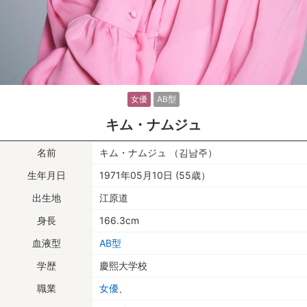
女優
AB型
キム・ナムジュ
名前
キム・ナムジュ （김남주）
生年月日
1971年05月10日 (55歳）
出生地
江原道
身長
166.3cm
血液型
AB型
学歴
慶熙大学校
職業
女優
、