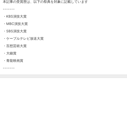
本記事の受賞歴は、以下の祭典を対象に記載しています
-------
・KBS演技大賞
・MBC演技大賞
・SBS演技大賞
・ケーブルテレビ放送大賞
・百想芸術大賞
・大鐘賞
・青龍映画賞
-------