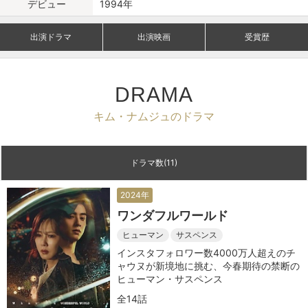
デビュー
1994年
出演ドラマ
出演映画
受賞歴
DRAMA
キム・ナムジュのドラマ
ドラマ数(11)
2024年
ワンダフルワールド
ヒューマン
サスペンス
インスタフォロワー数4000万人超えのチ
ャウヌが新境地に挑む、今春期待の禁断の
ヒューマン・サスペンス
全14話