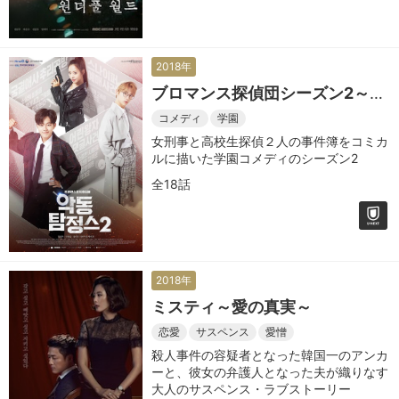
2018年
ブロマンス探偵団シーズン2～君
は最高のパートナー～
コメディ
学園
女刑事と高校生探偵２人の事件簿をコミカ
ルに描いた学園コメディのシーズン2
全18話
2018年
ミスティ～愛の真実～
恋愛
サスペンス
愛憎
殺人事件の容疑者となった韓国一のアンカ
ーと、彼女の弁護人となった夫が織りなす
大人のサスペンス・ラブストーリー