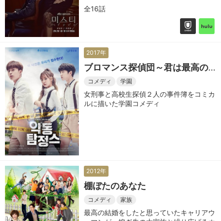
全16話
2017年
ブロマンス探偵団～君は最高の
パートナー～
コメディ
学園
女刑事と高校生探偵２人の事件簿をコミカ
ルに描いた学園コメディ
2012年
棚ぼたのあなた
コメディ
家族
最高の結婚をしたと思っていたキャリアウ